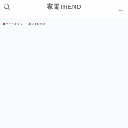
家電TREND
menu
ホーム
キッチン家電
炊飯器