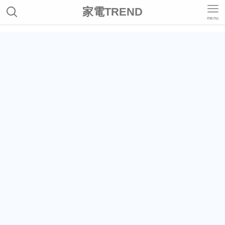
家電TREND
menu