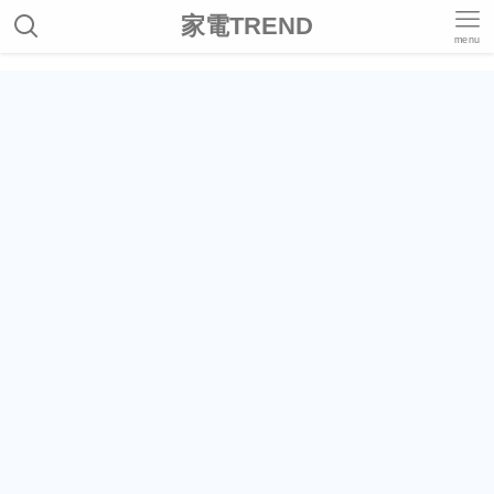
家電TREND
menu