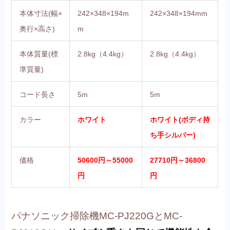
本体寸法(幅×
242×348×194m
242×348×194mm
奥行×高さ)
m
本体質量(標
2.8kg（4.4kg）
2.8kg（4.4kg）
準質量)
コード長さ
5m
5m
カラー
ホワイト
ホワイト(ボディ持
ち手シルバー)
価格
50600円～55000
27710円～36800
円
円
パナソニック掃除機MC-PJ220GとMC-