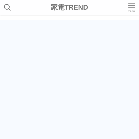
家電TREND
menu