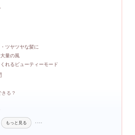
？
ラ・ツヤツヤな髪に
・大量の風
てくれるビューティーモード
問
みできる？
？
もっと見る