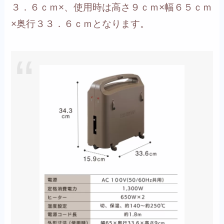
３．６ｃｍ×、使用時は高さ９ｃｍ×幅６５ｃｍ
×奥行３３．６ｃｍとなります。