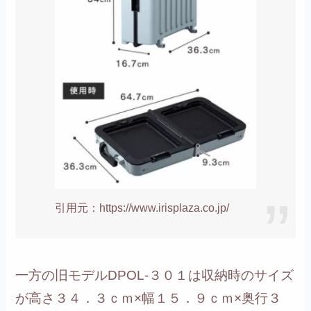
引用元：https://www.irisplaza.co.jp/
一方の
旧モデルDPOL-３０１は収納時のサイズ
が高さ３４．３ｃｍ×幅１５．９ｃｍ×奥行３