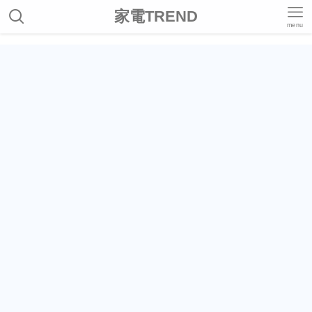
家電TREND
menu