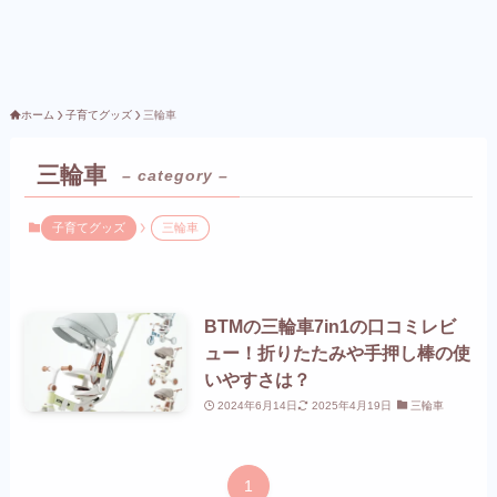
ホーム
子育てグッズ
三輪車
三輪車
– category –
子育てグッズ
三輪車
BTMの三輪車7in1の口コミレビ
ュー！折りたたみや手押し棒の使
いやすさは？
2024年6月14日
2025年4月19日
三輪車
1