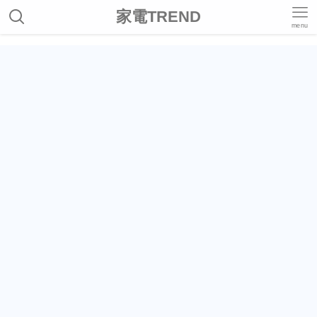
家電TREND
menu